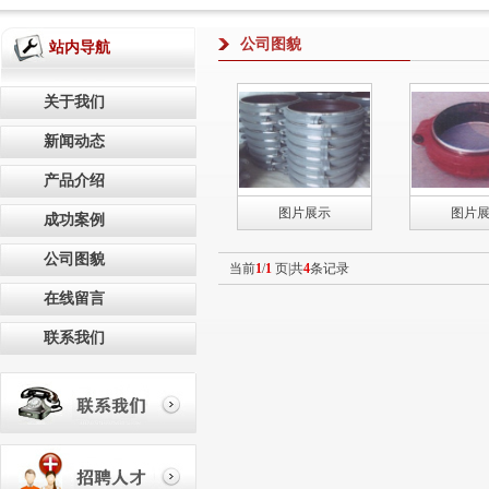
公司图貌
站内导航
关于我们
新闻动态
产品介绍
图片展示
图片
成功案例
公司图貌
当前
1
/
1
页|共
4
条记录
在线留言
联系我们