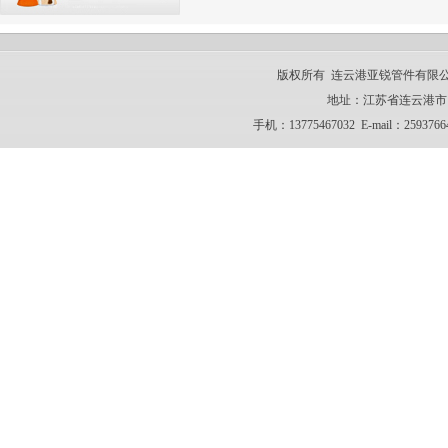
版权所有 连云港亚锐管件有限公司 CO
地址：江苏省连云港市 电话：
手机：13775467032 E-mail：259376