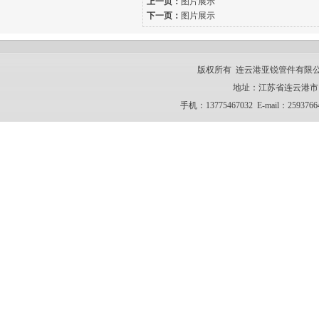
上一页：
图片展示
下一页：
图片展示
版权所有 连云港亚锐管件有限公司 CO
地址：江苏省连云港市 电话：
手机：13775467032 E-mail：259376